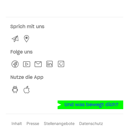
Sprich mit uns
Kontakt
Service- und Verkaufsstellen
Folge uns
Facebook
Youtube
Newsletter
Linkedln
Instagram
Nutze die App
hvv switch App auf GooglePlay
hvv switch App im iOS-Store
Und was bewegt dich?
Inhalt
Presse
Stellenangebote
Datenschutz