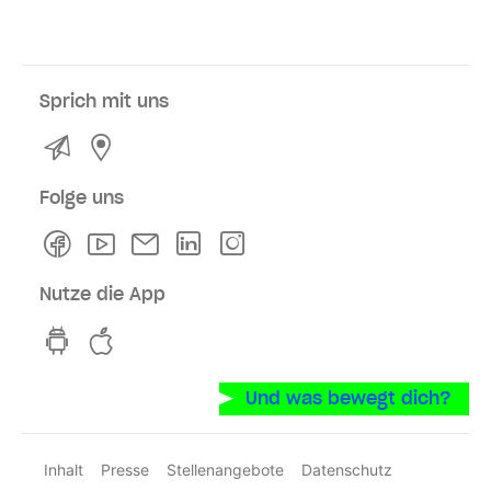
Sprich mit uns
Kontakt
Service- und Verkaufsstellen
Folge uns
Facebook
Youtube
Newsletter
Linkedln
Instagram
Nutze die App
hvv switch App auf GooglePlay
hvv switch App im iOS-Store
Und was bewegt dich?
Inhalt
Presse
Stellenangebote
Datenschutz