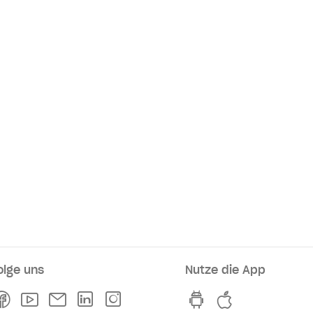
olge uns
Nutze die App
rkaufsstellen
Facebook
Youtube
Newsletter
Linkedln
Instagram
hvv switch App au
hvv switch A