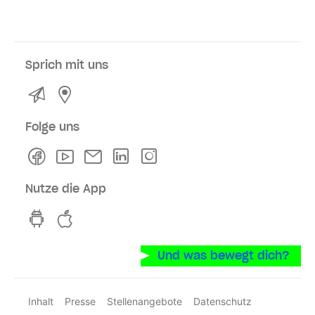
Sprich mit uns
Kontakt
Service- und Verkaufsstellen
Folge uns
Facebook
Youtube
Newsletter
Linkedln
Instagram
Nutze die App
hvv switch App auf GooglePlay
hvv switch App im iOS-Store
Und was bewegt dich?
Inhalt
Presse
Stellenangebote
Datenschutz