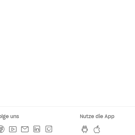
olge uns
Nutze die App
rkaufsstellen
Facebook
Youtube
Newsletter
Linkedln
Instagram
hvv switch App au
hvv switch A