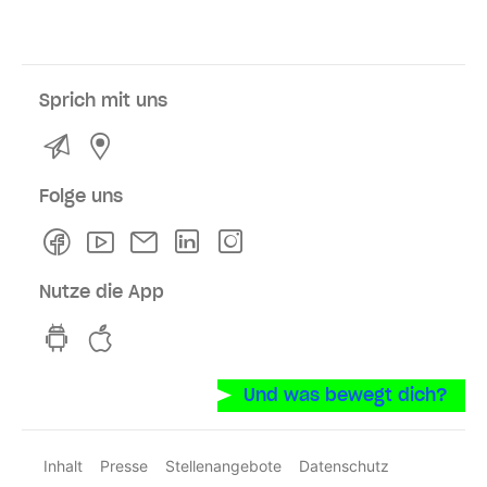
Sprich mit uns
Kontakt
Service- und Verkaufsstellen
Folge uns
Facebook
Youtube
Newsletter
Linkedln
Instagram
Nutze die App
hvv switch App auf GooglePlay
hvv switch App im iOS-Store
Und was bewegt dich?
Inhalt
Presse
Stellenangebote
Datenschutz