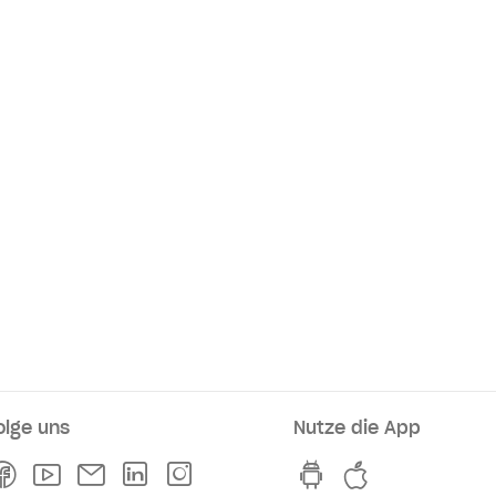
olge uns
Nutze die App
rkaufsstellen
Facebook
Youtube
Newsletter
Linkedln
Instagram
hvv switch App au
hvv switch A