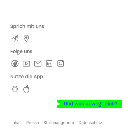
Sprich mit uns
Kontakt
Service- und Verkaufsstellen
Folge uns
Facebook
Youtube
Newsletter
Linkedln
Instagram
Nutze die App
hvv switch App auf GooglePlay
hvv switch App im iOS-Store
Und was bewegt dich?
Inhalt
Presse
Stellenangebote
Datenschutz