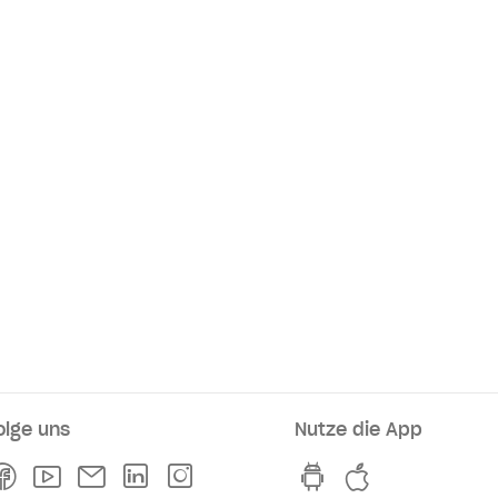
olge uns
Nutze die App
rkaufsstellen
Facebook
Youtube
Newsletter
Linkedln
Instagram
hvv switch App au
hvv switch A