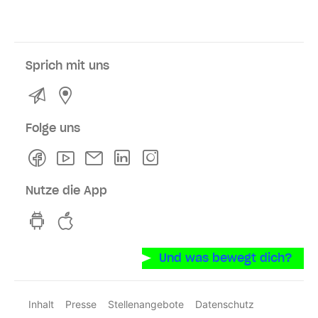
Sprich mit uns
Kontakt
Service- und Verkaufsstellen
Folge uns
Facebook
Youtube
Newsletter
Linkedln
Instagram
Nutze die App
hvv switch App auf GooglePlay
hvv switch App im iOS-Store
Und was bewegt dich?
Inhalt
Presse
Stellenangebote
Datenschutz