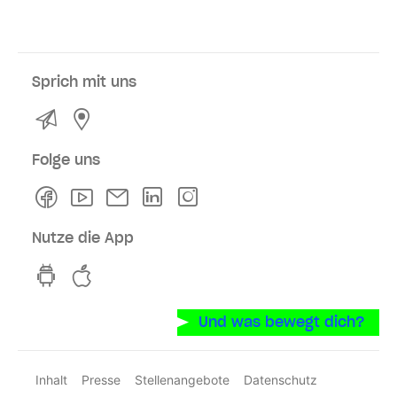
Sprich mit uns
Kontakt
Service- und Verkaufsstellen
Folge uns
Facebook
Youtube
Newsletter
Linkedln
Instagram
Nutze die App
hvv switch App auf GooglePlay
hvv switch App im iOS-Store
Und was bewegt dich?
Inhalt
Presse
Stellenangebote
Datenschutz