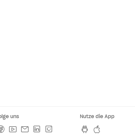
olge uns
Nutze die App
rkaufsstellen
Facebook
Youtube
Newsletter
Linkedln
Instagram
hvv switch App au
hvv switch A